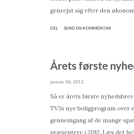
Facebook – "Like/ Syntes godt
genrejst sig efter den økonom
his...
hammer med en negativ vækst
DEL
SEND EN KOMMENTAR
første halve år af 2011 er på 
dermed som Europas hurtigs
hurtigst voksende økonomi eft
Årets første nyhe
giver anledning til optimisme
procent % ved juni 2011) Infla
januar 06, 2012
(ca. 6 %). Den tyrkiske bankse
Så er årets første nyhedsbrev
hvilket blandt andet blev illus
TV3s nye boligprogram over et
måtte dreje nøglen om under 
gennemgang af de mange spæ
modtog hjælp fra staten. Øge
præsentere i 2012. Læs det hele