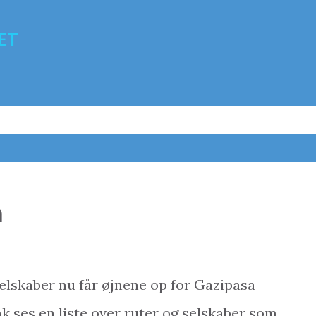
Gå videre til hovedindholdet
ET
a
e selskaber nu får øjnene op for Gazipasa
k ses en liste over ruter og selskaber som