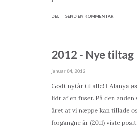
virksomheder har fået øjnene
Dette blog-indlæg er skreve
DEL
SEND EN KOMMENTAR
me...
Holiday Homes Besøg os på ne
Udlejning & Service: www.my
www.my2baseshop.com Hvad ka
2012 - Nye tiltag
erfarne og seriøse ejendomsm
ferieboliger, kan vi tilbyde je
januar 04, 2012
bedste services. - Bedste og s
Godt nytår til alle! I Alanya 
sælgere og byggefirmaer - Høj
lidt af en fuser. På den anden 
- Bedste service efter købet 
året at vi næppe kan tillade os
shop. Facebook: Få vores nyhe
forgangne år (2011) viste pos
godt om" os, og l...
interesse end året før (2010). 