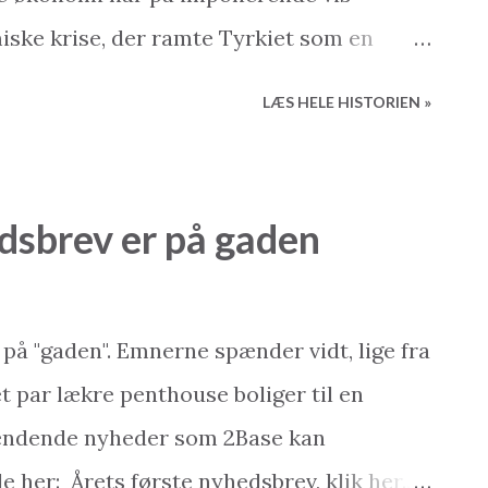
 om" os, og læs vores store, små og sjove
iske krise, der ramte Tyrkiet som en
rate i 2009 på op mod 5%. Væksten i
LÆS HELE HISTORIEN »
10,2 procent og Tyrkiet markerer sig
t voksende økonomi og verdens næst
er Kina. Økonomiske nøgletal i tyrkiet
dsbrev er på gaden
 Arbejdsløsheden er faldende (ca. 9,2
tionen har nået det laveste niveau i 40 år
ktor har også vist sig usædvanlig robust,
 på "gaden". Emnerne spænder vidt, lige fra
treret ved, at ingen af Tyrkiets banker
 par lækre penthouse boliger til en
krisen – og det selvom ingen af dem
ndende nyheder som 2Base kan
t dansk interesse Flere danske
 her: Årets første nyhedsbrev, klik her.....