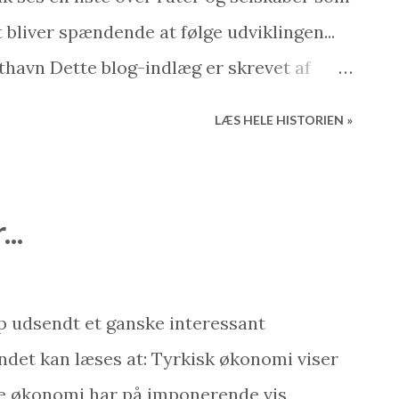
 bliver spændende at følge udviklingen...
thavn Dette blog-indlæg er skrevet af
Base Holiday Homes Besøg os på nettet:
LÆS HELE HISTORIEN »
se.com Udlejning & Service:
op: www.my2baseshop.com Hvad kan vi
est erfarne og seriøse ejendomsmæglere
..
liger, kan vi tilbyde jer det bredeste
te services. - Bedste og største udvalg af
re og byggefirmaer - Højt niveau af ærlig
p udsendt et ganske interessant
dste service efter købet såsom udlejning,
ndet kan læses at: Tyrkisk økonomi viser
 Facebook: Få vores nyheder direkte via
ke økonomi har på imponerende vis