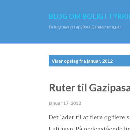
BLOG OM BOLIG I TYRKI
En blog skrevet af 2Base Ejendomsmægler
O
Viser opslag fra januar, 2012
p
s
Ruter til Gazipas
l
a
januar 17, 2012
g
Det lader til at flere og fler
Lufthavn. På nedenstående lin