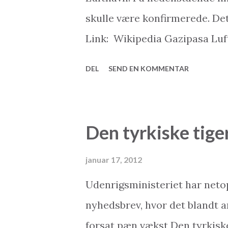
skulle være konfirmerede. Det
Link: Wikipedia Gazipasa Luf
2Base Ejendomsmægler & My2
DEL
SEND EN KOMMENTAR
Salg af ferieboliger: www.2ba
www.my2base.com Online Sh
gøre for dig? Som en af de m
Den tyrkiske tiger.
med speciale i tyrkiske feriebo
udvalg af gode boliger og beds
januar 17, 2012
boliger fra både private sælge
Udenrigsministeriet har neto
og pålidelig information - Be
nyhedsbrev, hvor det blandt a
opsynsservice og online-shop.
forsat pæn vækst Den tyrkis