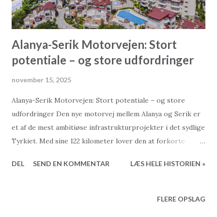
Alanya-Serik Motorvejen: Stort
potentiale – og store udfordringer
november 15, 2025
Alanya-Serik Motorvejen: Stort potentiale – og store
udfordringer Den nye motorvej mellem Alanya og Serik er
et af de mest ambitiøse infrastrukturprojekter i det sydlige
Tyrkiet. Med sine 122 kilometer lover den at forkorte
rejsetiden mellem Antalya og Alanya markant, styrke
DEL
SEND EN KOMMENTAR
LÆS HELE HISTORIEN »
økonomien og give turismen et væsentligt løft. Men
projektet har også skabt stor debat om miljøpåvirkning,
omkostningernes gennemsigtighed og, ikke mindst, om de
FLERE OPSLAG
lovede tidsbesparelser overhovedet er realistiske. Løftet: