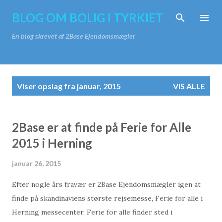
Gå videre til hovedindholdet
BLOG OM BOLIG I TYRKIET
En blog skrevet af 2Base Ejendomsmægler
O
Viser opslag fra januar, 2015
VIS ALLE
p
s
l
2Base er at finde på Ferie for Alle
a
2015 i Herning
g
januar 26, 2015
Efter nogle års fravær er 2Base Ejendomsmægler igen at
finde på skandinaviens største rejsemesse, Ferie for alle i
Herning messecenter. Ferie for alle finder sted i