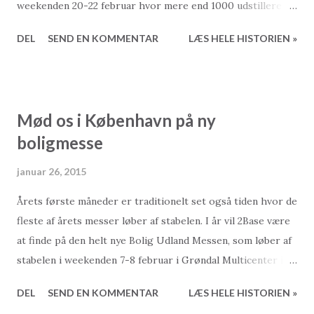
weekenden 20-22 februar hvor mere end 1000 udstillere
fordelt op 5 tema områder vil være at finde i
DEL
SEND EN KOMMENTAR
LÆS HELE HISTORIEN »
messecenteret. 2Base vil være at finde på stand M9776 i
samarbejde med vores kollegaer fra Bolig i Udlandet. Her
ser vi frem til at møde kendte såvel som nye ansiger til en
snak om alle emner relateret til bolig i Tyrkiet. Vel mødt....
Mød os i København på ny
- Praktisk informationer - Ferie for alle Herning
boligmesse
messecenter Vardevej 1 7400 Herning Messens
åbningstider 20. - 22. februar 2015 Fredag 10-18 Lørdag 10-
januar 26, 2015
18 Søndag 10-17 2Base Standnummer: M9776 (I samarbejde
Årets første måneder er traditionelt set også tiden hvor de
med Bolig Udland) Ferie for alle
fleste af årets messer løber af stabelen. I år vil 2Base være
http://www.ferieforalle.dk/
at finde på den helt nye Bolig Udland Messen, som løber af
stabelen i weekenden 7-8 februar i Grøndal Multicenter i
København. De tidligere år har rejsemessen i Bella
DEL
SEND EN KOMMENTAR
LÆS HELE HISTORIEN »
Centeret været det faste udgangspunkt for januars