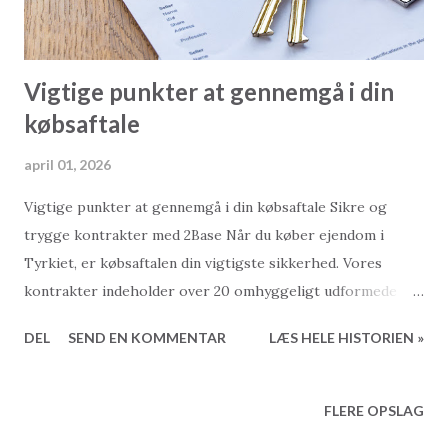
Vigtige punkter at gennemgå i din
købsaftale
april 01, 2026
Vigtige punkter at gennemgå i din købsaftale Sikre og
trygge kontrakter med 2Base Når du køber ejendom i
Tyrkiet, er købsaftalen din vigtigste sikkerhed. Vores
kontrakter indeholder over 20 omhyggeligt udformede
punkter for at sikre klarhed og beskyttelse for både køber
DEL
SEND EN KOMMENTAR
LÆS HELE HISTORIEN »
og sælger. En velstruktureret kontrakt formaliserer ikke
kun aftalen – den hjælper også med at forebygge tvister og
løser potentielle problemer, før de opstår. Her er de
FLERE OPSLAG
vigtigste punkter, du skal fokusere på under din