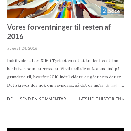
Vores forventninger til resten af
2016
august 24, 2016
Indtil videre har 2016 i Tyrkiet været et år, der bedst kan
beskrives som interessant. Vi vil undlade at komme ind på
grundene til, hvorfor 2016 indtil videre er gået som det er.
Det skrives der nok om i aviserne, så det er ingen grund til
at gentage det her. I stedet vil vi se lidt nærmere på,
DEL
SEND EN KOMMENTAR
LÆS HELE HISTORIEN »
hvordan vi tror resten af året kommer til at gå for
boligmarkedet i Tyrkiet. Det kan selvfølgelig ikke blive
andet et gætteri fra vores side, men med 13 års erfaring i
bagagen kan vi godt tillade os at kalde det kvalificeret