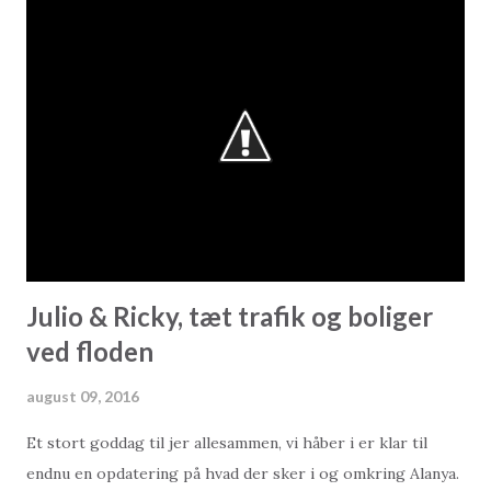
gætteri. Et meget positivt tegn er, at der stadig er
interesserede købere i markedet, og der der stadig
handles boliger.
Julio & Ricky, tæt trafik og boliger
ved floden
august 09, 2016
Et stort goddag til jer allesammen, vi håber i er klar til
endnu en opdatering på hvad der sker i og omkring Alanya.