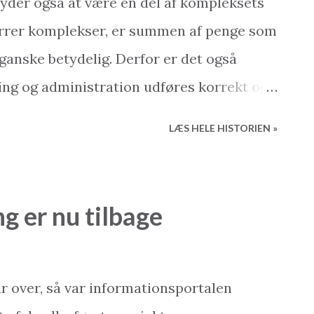
etyder også at være en del af kompleksets
tørrer komplekser, er summen af penge som
n ganske betydelig. Derfor er det også
ing og administration udføres korrekt og
iste over rapporter, du som boligejer bør
LÆS HELE HISTORIEN »
relse/ profit and loss Heraf fremgår alle
given periode - ofte ejerforeningens
sen viser om ejerforeningen bruger flere
g er nu tilbage
gesom du vil kunne se hvorledes pengene
nceark/ Balance sheet Er en opgørelse
le situation på en given dato. Heraf
ar over, så var informationsportalen
bank- og kontakt konti, såvel som penge