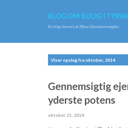
BLOG OM BOLIG I TYRKI
En blog skrevet af 2Base Ejendomsmægler
O
Viser opslag fra oktober, 2014
p
s
Gennemsigtig eje
l
yderste potens
a
g
oktober 21, 2014