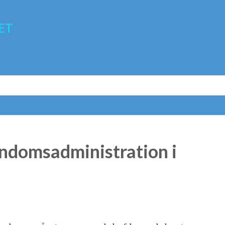
Gå videre til hovedindholdet
ET
ndomsadministration i