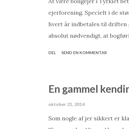
At være boligejer i Tyrkiet b
ejerforening. Specielt i de s
hvert år indbetales til drifte
absolut nødvendigt, at bogfør
professionelt. Her følger en l
DEL
SEND EN KOMMENTAR
have adgang til: Resultatopgø
indtægter og udgifter for en 
regnskabsår. Resultatopgørel
En gammel kendin
penge end der kommer ind, li
bruges konto for konto. Bala
oktober 21, 2014
over ejerforeningens finansiel
Som nogle af jer sikkert er kl
fremgår indestående på alle 