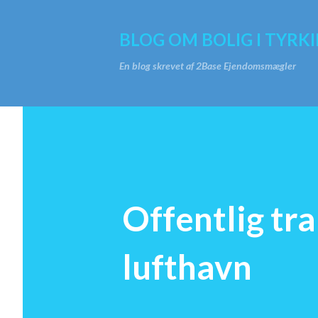
BLOG OM BOLIG I TYRKI
En blog skrevet af 2Base Ejendomsmægler
Offentlig tra
lufthavn