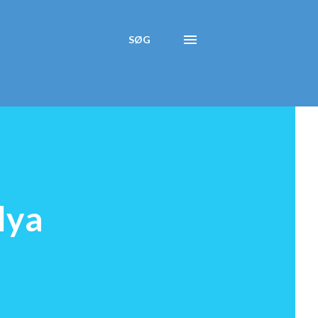
SØG
lya