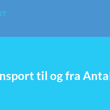
Gå videre til hovedindholdet
ET
nsport til og fra Anta