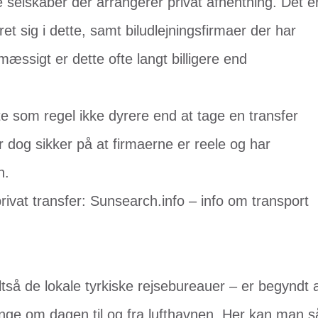
 selskaber der arrangerer privat afhentning. Det e
et sig i dette, samt biludlejningsfirmaer der har
mæssigt er dette ofte langt billigere end
ette som regel ikke dyrere end at tage en transfer
dog sikker på at firmaerne er reele og har
n.
privat transfer: Sunsearch.info – info om transport
tså de lokale tyrkiske rejsebureauer – er begyndt 
nge om dagen til og fra lufthavnen. Her kan man s