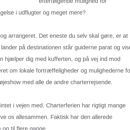
efterfølgende mulighed for
tagelse i udflugter og meget mere?
t og arrangeret. Det eneste du selv skal gøre, er at
 lander på destinationen står guiderne parat og vis
en hjælper dig med kufferten, og på vej ind mod
eret om lokale fortræffeligheder og mulighederne fo
gøjeshow med alle de andre charterrejsende.
 intet i vejen med. Charterferien har rigtigt mange
leve os allesammen. Faktisk har den allerede
 op til flere gange...