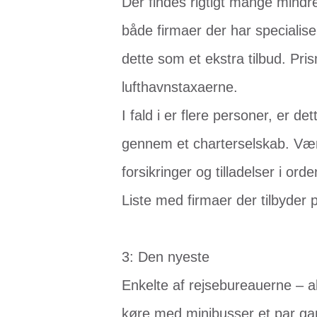
Der findes rigtigt mange mindre
både firmaer der har specialiser
dette som et ekstra tilbud. Pris
lufthavnstaxaerne.
I fald i er flere personer, er d
gennem et charterselskab. Vær 
forsikringer og tilladelser i orde
Liste med firmaer der tilbyder 
3: Den nyeste
Enkelte af rejsebureauerne – al
køre med minibusser et par ga