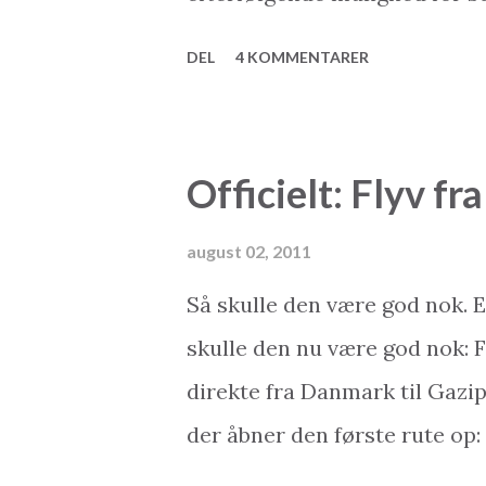
udflugter og meget mere? På e
DEL
4 KOMMENTARER
arrangeret. Det eneste du sel
Når flyet lander på destinati
til bussen, buschaufføren hjæ
Officielt: Flyv f
hotellet bliver du endda info
mulighederne for at tage til
august 02, 2011
andre charterrejsende. Og helt
Så skulle den være god nok. E
med. Charterferien har rigtig
skulle den nu være god nok: F
overleve os allesammen. Fakti
direkte fra Danmark til Gazi
hotellerne op til flere gange..
der åbner den første rute op:
eftersom du læser denne blog,
på firmaets hjemmeside: *** 