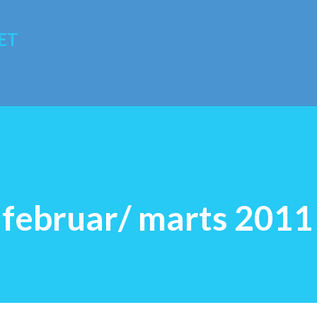
Gå videre til hovedindholdet
ET
 februar/ marts 2011