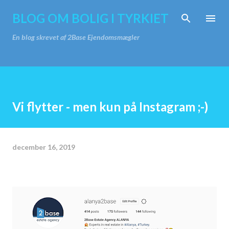
Gå videre til hovedindholdet
BLOG OM BOLIG I TYRKIET
En blog skrevet af 2Base Ejendomsmægler
Vi flytter - men kun på Instagram ;-)
december 16, 2019