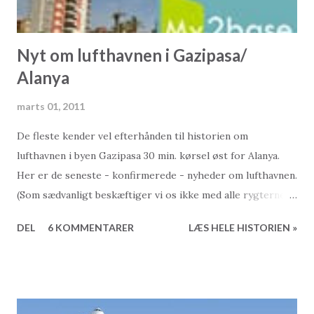
Nyt om lufthavnen i Gazipasa/
Alanya
marts 01, 2011
De fleste kender vel efterhånden til historien om
lufthavnen i byen Gazipasa 30 min. kørsel øst for Alanya.
Her er de seneste - konfirmerede - nyheder om lufthavnen.
(Som sædvanligt beskæftiger vi os ikke med alle rygterne,
da de som altid er ganske diffuse og som regel også
DEL
6 KOMMENTARER
LÆS HELE HISTORIEN »
utroværdige). Fra Tyrkiets premierminister, Recep
Tayyip_Erdoğan: Under et møde med Alanyas hotelejere
udtalte Tyrkiets premierminister at "lufthavnen aldrig ville
blive i stand til at modtage fly med størrer kapacitet end
60-70 passagerer. Det er et spørgsmål om sikkerhed, og