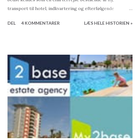
transport til hotel, indkvartering og efterfølgende
mulighed for servicering på rejsemålet, deltagelse i
DEL
4 KOMMENTARER
LÆS HELE HISTORIEN »
udflugter og meget mere? På en chartertur er alt planlagt
og arrangeret. Det eneste du selv skal gøre, er at møde op
i lufthavnen. Når flyet lander på destinationen står guiderne
parat og viser dig vej til bussen, buschaufføren hjælper dig
med kufferten, og på vej ind mod hotellet bliver du endda
informeret om lokale fortræffeligheder og mulighederne
for at tage til det nærmeste papegøjeshow med alle de
andre charterrejsende. Og helt ærligt. Det er der altså
intet i vejen med. Charterferien har rigtigt mange fordele,
og kommer til at overleve os allesammen. Faktisk har den
allerede overlevet de fleste af hotellerne op til flere
gange... Men alternativet findes jo heldigvis, og eftersom
du læser denne blog, er du ente...