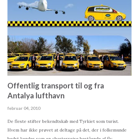
dette ansvar (i fald myndighederne giver størrer fly lov til
at lande og der sker et uheld, red.) påtænker regeringen
ikke at påtage sig." Dette vakte naturligvis stor
opstandelse i Alanya, og mange følte at myndighederne og
regeringen dermed løb fra tidligere løfter. Samme besked
gav Tyrkiets transportminister Binali Yıldırım, da han
forleden var i Alanya på besøg. Direkte adspurgt om
lufthavnens mulighed for at modtage størr...
Offentlig transport til og fra
Antalya lufthavn
februar 04, 2010
De fleste stifter bekendtskab med Tyrkiet som turist.
Hvem har ikke prøvet at deltage på det, der i folkemunde
bedst kendes som en charterrejse bestående af fly,