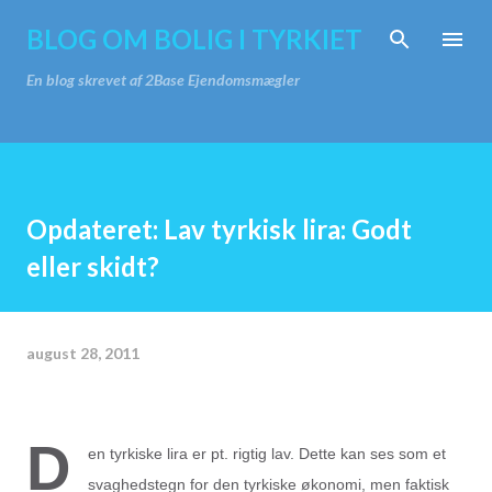
Gå videre til hovedindholdet
BLOG OM BOLIG I TYRKIET
En blog skrevet af 2Base Ejendomsmægler
Opdateret: Lav tyrkisk lira: Godt
eller skidt?
august 28, 2011
D
en tyrkiske lira er pt. rigtig lav. Dette kan ses som et
svaghedstegn for den tyrkiske økonomi, men faktisk