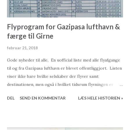
Flyprogram for Gazipasa lufthavn &
færge til Girne
februar 21, 2018
Gode nyheder til alle, En uofficial liste med alle flyafgange
til og fra Gazipasa lufthavn er blevet offentliggjort. Listen
viser ikke bare hvilke selskaber der flyver samt
destinationen, men også i hvilket tidsrum flyvningen er
tilgængelig. Vær opmærksom på at nogle af disse
DEL
SEND EN KOMMENTAR
LÆS HELE HISTORIEN »
flyvninger er charterflyvninger, og ikke kan bookes
gennem flyselskabet. I disse tilfælde skal bestilling
foretages via det rejsebureau, som er ansvarlig for
flyvningen. Færge mellem Alanya og Girne på Nord Cypern