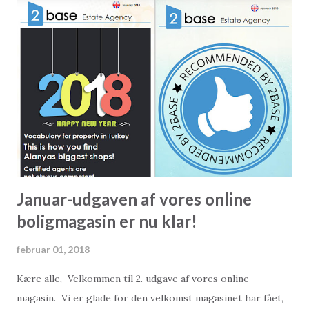
I år vil det ligeledes være muligt at tage færgen fra Alanya
til Girne på Nord Cypern. Turen tager omkring 3 timer, og
en returbillet koster omkring 350 TL. Dette kommer til at
være en rigtig god mulighed for en lille weekend get-away
tur fra Alanya. Læs mere om færgen ved at klikke her
(Famtours facebookside). Læs mere om Girne ved at klikke
her (Lonely Planet).
Januar-udgaven af vores online
boligmagasin er nu klar!
februar 01, 2018
Kære alle, Velkommen til 2. udgave af vores online
magasin. Vi er glade for den velkomst magasinet har fået,