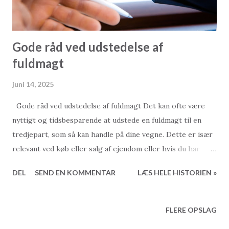
Gode råd ved udstedelse af
fuldmagt
juni 14, 2025
Gode råd ved udstedelse af fuldmagt Det kan ofte være
nyttigt og tidsbesparende at udstede en fuldmagt til en
tredjepart, som så kan handle på dine vegne. Dette er især
relevant ved køb eller salg af ejendom eller hvis du har
brug for en revisor eller advokat. Selve processen er enkel
DEL
SEND EN KOMMENTAR
LÆS HELE HISTORIEN »
og hurtig, og alene i og omkring Alanya findes der næsten
ti forskellige notarer at vælge imellem. Her er de vigtigste
ting at huske, når du udsteder en fuldmagt: Udsted kun
FLERE OPSLAG
fuldmagter til personer, du har tillid til, og som du ved,