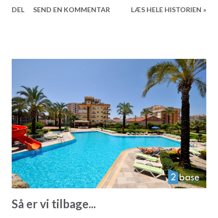
ting. Læs således videre og få overbragt de seneste
DEL
SEND EN KOMMENTAR
LÆS HELE HISTORIEN »
nyheder fra i og omkring Alanya samt sidste nyt vores egne
rækker her hos 2Base Ejendomsmægler. Til stor
overraskelse for de fleste lykkedes det lokale Alanyaspor
at spille sig i oprykningsfinalen til den tyrkiske Superliga,
hvor de i en spændende og tæt kamp mødte Adanaspor.
Vindere ville rykke op i den bedste tyrkiske række I sidste
ende skulle der straffesparkskonkurrence til før kampen
blev afgjort, og Alanyaspor trak sig sejrrigt ud af finalen
hovedsageligt fordi flere af Adanaspillerne havde
problemer med overhovedet at ramme målet. Så til næste
år er det hold som Galatasaray, Fenerbahce og Besiktas der
står på menuen for Alanya. Den sidste måneds tid har vi
haft den hellige måned ...
Så er vi tilbage...