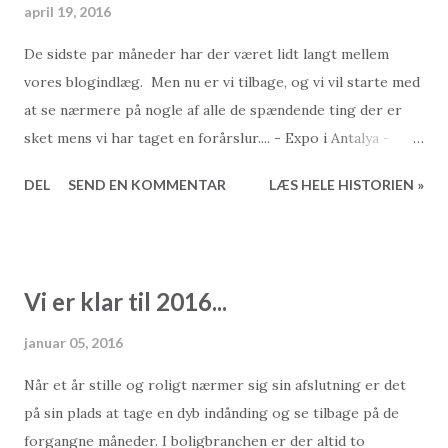
april 19, 2016
De sidste par måneder har der været lidt langt mellem
vores blogindlæg. Men nu er vi tilbage, og vi vil starte med
at se nærmere på nogle af alle de spændende ting der er
sket mens vi har taget en forårslur.... - Expo i Antalya -
Alanya 2016, hvad kommer der til at ske? - Alanyaspor -
DEL
SEND EN KOMMENTAR
LÆS HELE HISTORIEN »
Livet hos 2Base Er i klar? Godt, så sætter vi gang...
Vi er klar til 2016...
januar 05, 2016
Når et år stille og roligt nærmer sig sin afslutning er det
på sin plads at tage en dyb indånding og se tilbage på de
forgangne måneder. I boligbranchen er der altid to