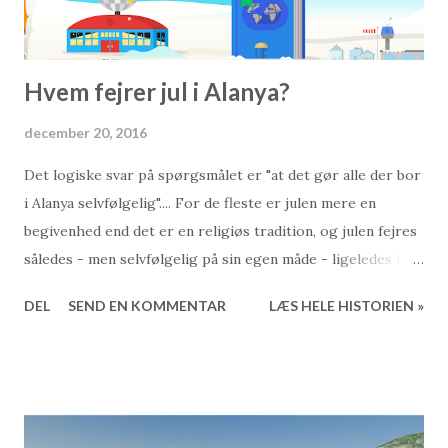
Hvem fejrer jul i Alanya?
december 20, 2016
Det logiske svar på spørgsmålet er "at det gør alle der bor
i Alanya selvfølgelig".... For de fleste er julen mere en
begivenhed end det er en religiøs tradition, og julen fejres
således - men selvfølgelig på sin egen måde - ligeledes i et
muslimsk land som Tyrkiet. Butikkerne hernede er heller
DEL
SEND EN KOMMENTAR
LÆS HELE HISTORIEN »
ikke blinde for det kommercielle aspekt som julen har, og i
december er alle indkøbscentre udstyret med både
juleudsmykning og juleklang. Der findes endda de som
påstår, at julemanden kommer fra Tyrkiet og ikke fra
hverken Nordpolen, Finland, Grønland eller andre steder...