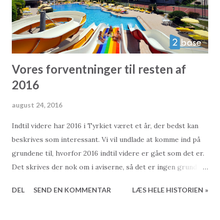
informationer på denne, så kan det godt betale sig at kikke
den og komplekset efter i sømmene.
Vores forventninger til resten af
2016
august 24, 2016
Indtil videre har 2016 i Tyrkiet været et år, der bedst kan
beskrives som interessant. Vi vil undlade at komme ind på
grundene til, hvorfor 2016 indtil videre er gået som det er.
Det skrives der nok om i aviserne, så det er ingen grund til
at gentage det her. I stedet vil vi se lidt nærmere på,
DEL
SEND EN KOMMENTAR
LÆS HELE HISTORIEN »
hvordan vi tror resten af året kommer til at gå for
boligmarkedet i Tyrkiet. Det kan selvfølgelig ikke blive