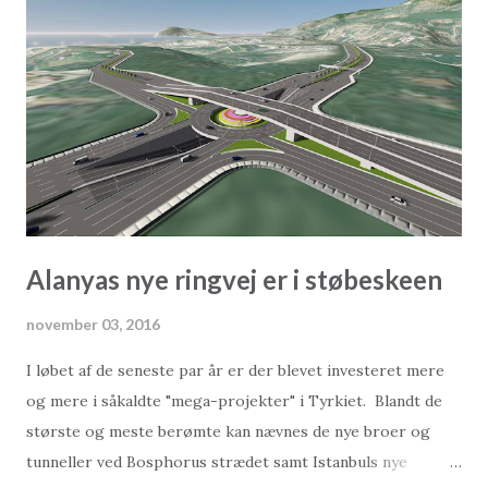
Se det er noget af en påstand. Når det er sagt, så er det
selvfølgelig anderledes at fejre jul i Alanya end det er at
fejre jul derhjemme. Den helt specielle julestemning som
du finder hjemme, kan ikke kopieres ligemeget hvor hårdt
du end forsøger.
Alanyas nye ringvej er i støbeskeen
november 03, 2016
I løbet af de seneste par år er der blevet investeret mere
og mere i såkaldte "mega-projekter" i Tyrkiet. Blandt de
største og meste berømte kan nævnes de nye broer og
tunneller ved Bosphorus strædet samt Istanbuls nye