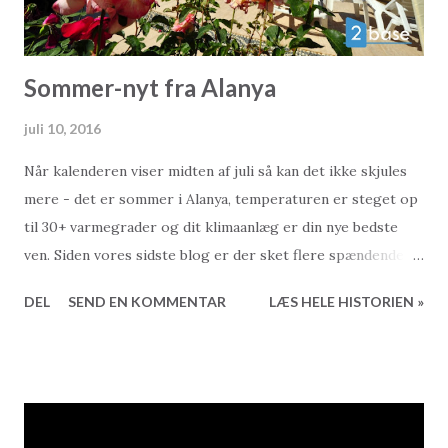
Sommer-nyt fra Alanya
juli 10, 2016
Når kalenderen viser midten af juli så kan det ikke skjules
mere - det er sommer i Alanya, temperaturen er steget op
til 30+ varmegrader og dit klimaanlæg er din nye bedste
ven. Siden vores sidste blog er der sket flere spændende
ting. Læs således videre og få overbragt de seneste
DEL
SEND EN KOMMENTAR
LÆS HELE HISTORIEN »
nyheder fra i og omkring Alanya samt sidste nyt vores egne
rækker her hos 2Base Ejendomsmægler. Til stor
overraskelse for de fleste lykkedes det lokale Alanyaspor
at spille sig i oprykningsfinalen til den tyrkiske Superliga,
hvor de i en spændende og tæt kamp mødte Adanaspor.