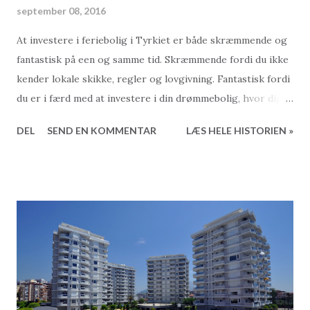
september 08, 2016
At investere i feriebolig i Tyrkiet er både skræmmende og
fantastisk på een og samme tid. Skræmmende fordi du ikke
kender lokale skikke, regler og lovgivning. Fantastisk fordi
du er i færd med at investere i din drømmebolig, hvor dig
og din familie fremover skal tilbringe mange gode stunder.
DEL
SEND EN KOMMENTAR
LÆS HELE HISTORIEN »
Men før du sætter din underskrift på kontrakten og tager
den endelige beslutning, er der nogle ofte lidt oversete
områder der er værd at fokusere på. Her taler vi ikke om,
at du bør allierede dig med en autoristeret og erfaren
ejendomsmægler, som også helst skal tale dansk og kunne
tilbyde dig en handel via deponeringskonti og sikre vilkår.
Dette skal du selvfølgelig stadigvæk, og det er en rigtig
god og vigtig start. Men når du har fundet den helt
rigtige bolig og har fået de vigtigste oplysninger og