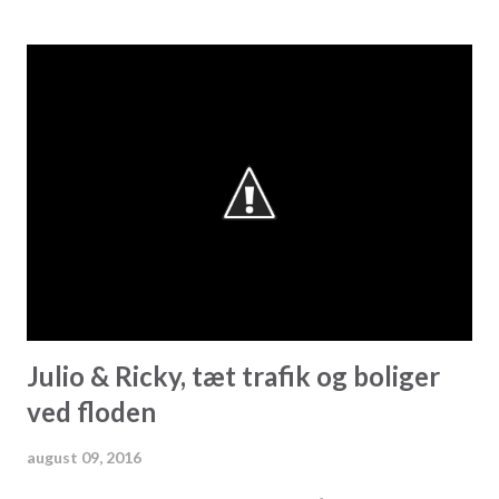
andet et gætteri fra vores side, men med 13 års erfaring i
bagagen kan vi godt tillade os at kalde det kvalificeret
gætteri. Et meget positivt tegn er, at der stadig er
interesserede købere i markedet, og der der stadig
handles boliger.
Julio & Ricky, tæt trafik og boliger
ved floden
august 09, 2016