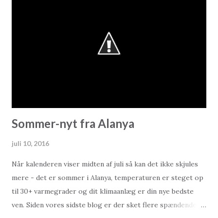
Vindere ville rykke op i den bedste tyrkiske række I sidste
ende skulle der straffesparkskonkurrence til før kampen
blev afgjort, og Alanyaspor trak sig sejrrigt ud af finalen
hovedsageligt fordi flere af Adanaspillerne havde
problemer med overhovedet at ramme målet. Så til næste
år er det hold som Galatasaray, Fenerbahce og Besiktas der
står på menuen for Alanya.
Sommer-nyt fra Alanya
juli 10, 2016
Når kalenderen viser midten af juli så kan det ikke skjules
mere - det er sommer i Alanya, temperaturen er steget op
til 30+ varmegrader og dit klimaanlæg er din nye bedste
ven. Siden vores sidste blog er der sket flere spændende