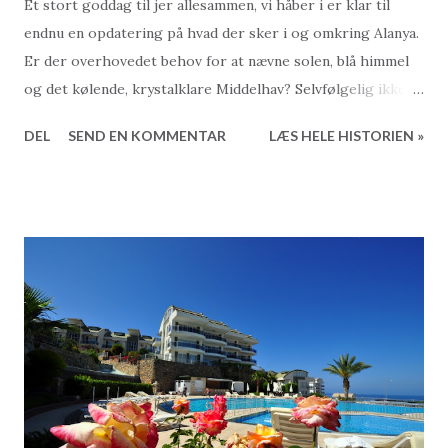
Et stort goddag til jer allesammen, vi håber i er klar til
endnu en opdatering på hvad der sker i og omkring Alanya.
Er der overhovedet behov for at nævne solen, blå himmel
og det kølende, krystalklare Middelhav? Selvfølgelig ikke,
så det lader vi da bare helt være med :-) Julio & Ricky er på
DEL
SEND EN KOMMENTAR
LÆS HELE HISTORIEN »
vej til Tyrkiet. Vi har tidligere omtalt Expo Antalya men
eftersom der hele tiden kommer nye events, koncerter og
aktivitetr til, så synes vi det er på sin plads at omtale denne
endnu engang På kalenderen er der nu koncerter med både
Julio Iglesias og Ricky Martin. Vi anbefaler derfor alle at
besøge Expos event side, og tage et kik på kalenderen.