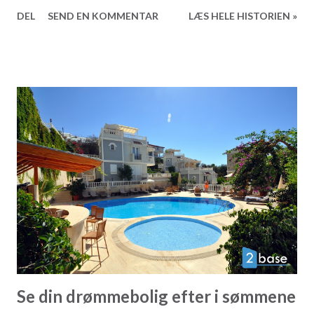
lufthavn, som skal erstatte den allerede ret store Atatürk
DEL
SEND EN KOMMENTAR
LÆS HELE HISTORIEN »
lufthavn. Også i Alanay er der nogle spændende nye
projekter i støbeskeen, og et af de mest lovende - men
ikke så meget omtalte - er den nye ringvej. Den nuværende
ringvej er kendt som 35 meter vejen, netop fordi den
øjensynligt er 35 meter bred. Vejen starter ved indgangen
til Alanya ved Luna Park/ Dinek området og slutter lige før
Dim floden ved Tosmur. Den ny ringvej går under navnet 50
meter vejen og konstruktionen er denne er allerede i
gang. Uvist af hvilke årsager er der dog ikke specielt
megen information tilgængelig om denne. Den ny ringvej vil
starte et par hundrede meter vest for Devlet hospitalet,
hvilket er tæt på området hvor 35 metersvejen og 25
metersvejen mødes.
Se din drømmebolig efter i sømmene