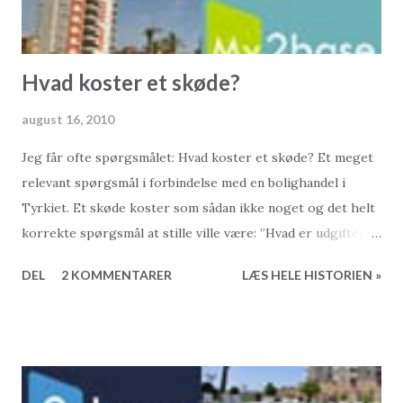
Hvad koster et skøde?
august 16, 2010
Jeg får ofte spørgsmålet: Hvad koster et skøde? Et meget
relevant spørgsmål i forbindelse med en bolighandel i
Tyrkiet. Et skøde koster som sådan ikke noget og det helt
korrekte spørgsmål at stille ville være: ”Hvad er udgifterne
i forbindelse med tinglysning af skødet?”. Så lad os kikke
DEL
2 KOMMENTARER
LÆS HELE HISTORIEN »
lidt på dem. Først og fremmest betales der 3,3 procent af
den tinglysteværdi i skat. Hertil kommer omkring 300-500
TL i ekstra udgifter til diverse skatter, bilag der skal
vedlægges skødeansøgningen etc. Det interessante i denne
her sammenhæng er først og fremmest de 3,3 procent der