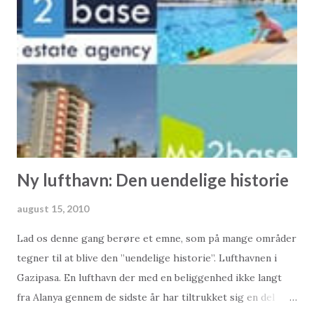
skal betales af den tinglyste værdi. Den tinglyste værdi kan
nemlig variere rigtigt meget. Ret beset vurde den tinglyste
værdi jo korrespondere til den aftale købspris. Det gør den
dog sjældent, og uden at skulle gå i detaljer skyldes dette,
at kutymen er at tinglyse under handelsværdien. Derved
kan der spares penge i skatter og afgifter. Dette
accepteres af de tyrkiske myndigheder som en del af en
bolighandel i Tyrk...
Ny lufthavn: Den uendelige historie
august 15, 2010
Lad os denne gang berøre et emne, som på mange områder
tegner til at blive den ”uendelige historie”. Lufthavnen i
Gazipasa. En lufthavn der med en beliggenhed ikke langt
fra Alanya gennem de sidste år har tiltrukket sig en del