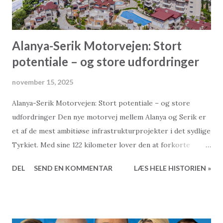
Alanya-Serik Motorvejen: Stort
potentiale – og store udfordringer
november 15, 2025
Alanya-Serik Motorvejen: Stort potentiale – og store
udfordringer Den nye motorvej mellem Alanya og Serik er
et af de mest ambitiøse infrastrukturprojekter i det sydlige
Tyrkiet. Med sine 122 kilometer lover den at forkorte
rejsetiden mellem Antalya og Alanya markant, styrke
DEL
SEND EN KOMMENTAR
LÆS HELE HISTORIEN »
økonomien og give turismen et væsentligt løft. Men
projektet har også skabt stor debat om miljøpåvirkning,
omkostningernes gennemsigtighed og, ikke mindst, om de
lovede tidsbesparelser overhovedet er realistiske. Løftet: