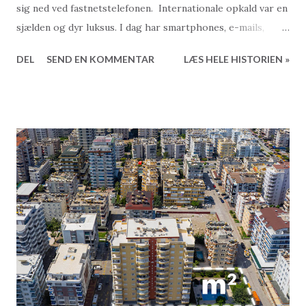
sig ned ved fastnetstelefonen. Internationale opkald var en
sjælden og dyr luksus. I dag har smartphones, e-mails,
WhatsApp og nem adgang til internettet ændret måden, vi
DEL
SEND EN KOMMENTAR
LÆS HELE HISTORIEN »
kommunikerer på. Nu kan du uden besvær ringe til et dansk
nummer for at tale med din ejendomsmægler i Tyrkiet,
uanset hvor du befinder dig. Ligeledes er det blevet både
enkelt og overkommeligt at skabe en professionel og
indbydende hjemmeside, så virksomheder kan præsentere
sig selv i det bedste lys. Men når du vælger din fremtidige
ejendomsmægler i Tyrkiet, er det vigtigt at kigge bagom
facaden og overveje følgende: Er der et rigtigt firma bag
mægleren, eller er det blot en enkeltperson? Hvor mange
medarbejdere har mæglerfirmaet ansat? At vælge en
mægler, der arbejder alene, kan efterlade dig som kunde i
en sårbar position. I Tyrkiet opererer mange mæglere ikke
som etablerede virksomhe...