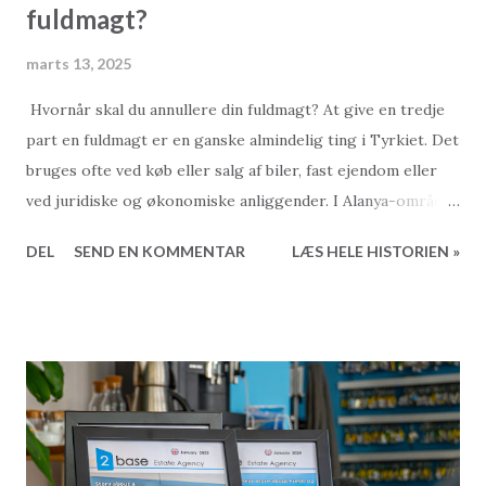
fuldmagt?
marts 13, 2025
Hvornår skal du annullere din fuldmagt? At give en tredje
part en fuldmagt er en ganske almindelig ting i Tyrkiet. Det
bruges ofte ved køb eller salg af biler, fast ejendom eller
ved juridiske og økonomiske anliggender. I Alanya-området
alene er der næsten ti notarer, så det at udstede en
DEL
SEND EN KOMMENTAR
LÆS HELE HISTORIEN »
fuldmagt er en nem og velkendt proces. Men hvad med at
annullere en fuldmagt, når den ikke længere er nødvendig?
Hvordan gør man det, og er det overhovedet nødvendigt?
Sådan gør du: For at annullere en fuldmagt skal du besøge
en notar. Det behøver ikke være den samme notar, som
udstedte fuldmagten. Du skal medbringe dit ID og en kopi
af fuldmagten, som du ønsker at annullere, eller kende
udstedelsesdatoen og referencenummeret. Desværre er