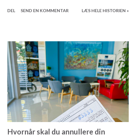
brug for en revisor eller advokat. Selve processen er enkel
DEL
SEND EN KOMMENTAR
LÆS HELE HISTORIEN »
og hurtig, og alene i og omkring Alanya findes der næsten
ti forskellige notarer at vælge imellem. Her er de vigtigste
ting at huske, når du udsteder en fuldmagt: Udsted kun
fuldmagter til personer, du har tillid til, og som du ved,
hvem er. Sørg for, at fuldmagten er specifik og kun gælder
det formål, du ønsker. Ved boligsalg skal adressen og
registreringen fremgå tydeligt. Ved bilsalg skal
nummerplade og registrering angives. Overvej at lave en
tidsbegrænset fuldmagt, hvis det giver mening. Brug en
professionel tolk, som du forstår, og som oversætter hele
fuldmagten. Stil spørgsmål, hvis du er i tvivl – stol ikke
blindt på, hvad du får at vide. Få en kopi af den komplette
ful...
Hvornår skal du annullere din