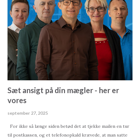
Hurtigere rejser og økonomisk fremgang Den tyrkiske
regering præsenterer Alanya-Serik-motorvejen som et
vendepunkt for regionen. Ifølge myndighederne vil
motorvejen reducere rejsetiden fra de nuværende 2,5 timer
til blot 36 minutter – takket være et moderne design med
84 km hovedvej, 38 km tilkørselsveje, 8 tunneler og 19
viadukter, der alle er bygget til hastigheder op til 140
km/t. Ud over tidsbesparelsen forventes motorvejen at
blive en katalysator for regional udvikling. Ved at forbedre
forbind...
Sæt ansigt på din mægler - her er
vores
september 27, 2025
For ikke så længe siden betød det at tjekke mailen en tur
til postkassen, og et telefonopkald krævede, at man satte