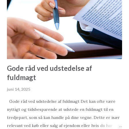
modtager plantegninger på boliger. Disse kvadratmetre er
ofte overdrevet, og vi ser 2-værelses lejligheder angivet
som værende 150 kvadratmeter. Men et besøg i den
pågældende lejlighed afslører ofte en anden historie. Med
andre ord viser det sig, at den 150 kvadratmeter store
lejlighed kun er 100 kvadratmeter. Og hvorfor så det? - I
Tyrkiet er oplysninger om kvadratm...
Gode råd ved udstedelse af
fuldmagt
juni 14, 2025
Gode råd ved udstedelse af fuldmagt Det kan ofte være
nyttigt og tidsbesparende at udstede en fuldmagt til en
tredjepart, som så kan handle på dine vegne. Dette er især
relevant ved køb eller salg af ejendom eller hvis du har