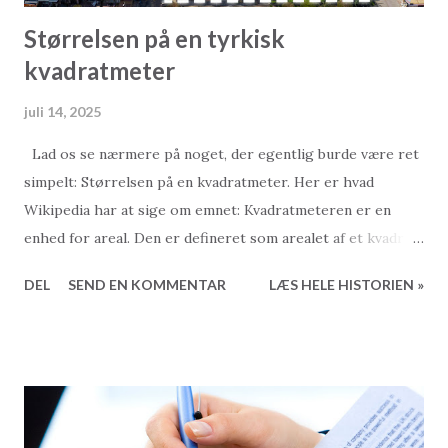
Størrelsen på en tyrkisk
kvadratmeter
juli 14, 2025
Lad os se nærmere på noget, der egentlig burde være ret
simpelt: Størrelsen på en kvadratmeter. Her er hvad
Wikipedia har at sige om emnet: Kvadratmeteren er en
enhed for areal. Den er defineret som arealet af et kvadrat,
hvis sider måler nøjagtigt en meter. For dem, der er
DEL
SEND EN KOMMENTAR
LÆS HELE HISTORIEN »
særligt interesserede i emnet, er det værd at bemærke, at
en kvadratmeter svarer til 0,000001 kvadratkilometer eller
10.000 kvadratcentimeter. Et spørgsmål, som Wikipedia
dog ikke besvarer, er hvor stor en tyrkisk kvadratmeter er.
Belært af erfaring ved vi, at en europæisk kvadratmeter og
en tyrkisk kvadratmeter ikke er ens. Dette ses når vi