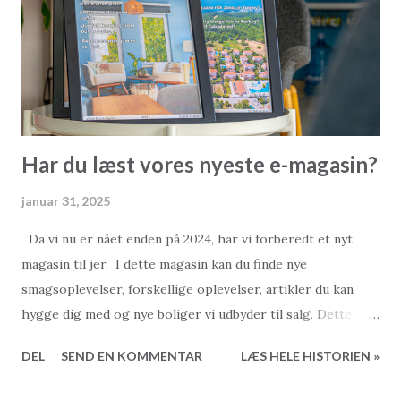
det ikke gratis at annullere en fuldmagt, og det koster
næsten det samme som at udstede en ny. Er det nødvendigt
at annullere en fuldmagt? Det korte svar i Tyrkiet er: Ja,
nej, måske... Generelt er det ikke almindeligt at annullere en
fuldmagt i Tyrkiet. Dette s...
Har du læst vores nyeste e-magasin?
januar 31, 2025
Da vi nu er nået enden på 2024, har vi forberedt et nyt
magasin til jer. I dette magasin kan du finde nye
smagsoplevelser, forskellige oplevelser, artikler du kan
hygge dig med og nye boliger vi udbyder til salg. Dette
magasin tog lidt længere tid for os at lave end de tidligere.
DEL
SEND EN KOMMENTAR
LÆS HELE HISTORIEN »
Det indeholder flere sider og endnu flere nyheder. Vi
håber, at 2025 bliver bedre for alle. Vi håber du vil nyde