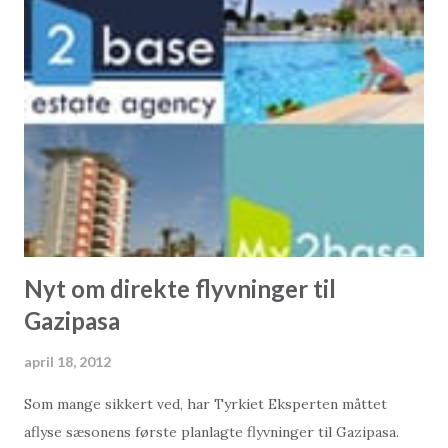
skrevet af 2Base Ejendomsmægler & My2Base Holiday
Homes Besøg os på nettet: Salg af ferieboliger:
www.2base.com Udlejning & Service: www.my2base.com
Online Shop: www.my2baseshop.com Hvad kan vi gøre for
dig? Som en af de mest erfarne og seriøse
ejendomsmæglere med speciale i tyrkiske ferieboliger, kan
vi tilbyde jer det bredeste udvalg af gode boliger og bedste
services. - Bedste og største udvalg af boliger fra både
private sælgere og ...
Nyt om direkte flyvninger til
Gazipasa
april 18, 2012
Som mange sikkert ved, har Tyrkiet Eksperten måttet
aflyse sæsonens første planlagte flyvninger til Gazipasa.