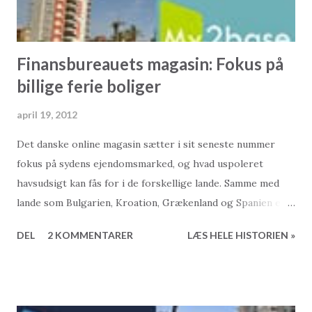
Finansbureauets magasin: Fokus på
billige ferie boliger
april 19, 2012
Det danske online magasin sætter i sit seneste nummer
fokus på sydens ejendomsmarked, og hvad uspoleret
havsudsigt kan fås for i de forskellige lande. Samme med
lande som Bulgarien, Kroation, Grækenland og Spanien er
selvfølgelig også Tyrkiet repræsenteret. Boligen som vises
DEL
2 KOMMENTARER
LÆS HELE HISTORIEN »
frem i magasinet er en af 2Base Ejendomsmæglers egne og
beliggende i Bodrum. Klik herunder for at læse artiklerne,
der starter på side 44... God læsning.... Open publication -
Free publishing - More finans Dette blog-indlæg er