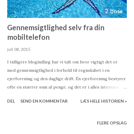
Gennemsigtlighed selv fra din
mobiltelefon
juli 08, 2015
I tidligere blogindlæg har vi talt om hvor vigtigt det er
med gennemsigtlighed i forhold til regnskabet i en
ejerforening og den daglige drift. En ejerforening bestyrer
ofte en størrer sum af penge, og det er i alles interesse at
vide sig sikker på, at disse bruges på den bedst tænkelige
DEL
SEND EN KOMMENTAR
LÆS HELE HISTORIEN »
måde og at dokumentationen for alle udgifter og indtæger
er tilstede. Ofte vil ejerne af en feriebolig i Tyrkiet sidde
mange tusinde kilometer væk fra hvor det hele sker, og det
FLERE OPSLAG
kan være svært at følge med i helt eksakt hvor der