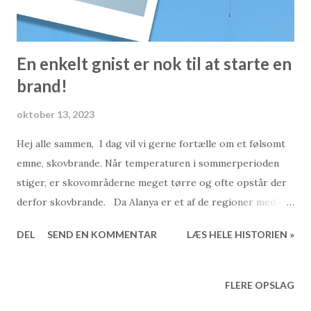
En enkelt gnist er nok til at starte en
brand!
oktober 13, 2023
Hej alle sammen, I dag vil vi gerne fortælle om et følsomt
emne, skovbrande. Når temperaturen i sommerperioden
stiger, er skovområderne meget tørre og ofte opstår der
derfor skovbrande. Da Alanya er et af de regioner med de
højeste temperaturer i Tyrkiet, oplever vi skovbrande
DEL
SEND EN KOMMENTAR
LÆS HELE HISTORIEN »
hvert år i denne region. Skovbrande kan være forårsaget af
mange naturlige årsager, såsom høje temperaturer,
lynnedslag og så videre. De mest almindelige årsager til
FLERE OPSLAG
skovbrande i dag er dog ukontrolleret afbrænding, rygning