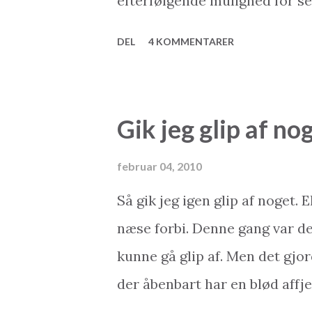
efterfølgende mulighed for ser
udflugter og meget mere? På e
DEL
4 KOMMENTARER
arrangeret. Det eneste du selv
flyet lander på destinationen s
bussen, buschaufføren hjælper
Gik jeg glip af no
hotellet bliver du endda info
mulighederne for at tage til
februar 04, 2010
andre charterrejsende. Og helt
Så gik jeg igen glip af noget. E
Charterferien har rigtigt man
næse forbi. Denne gang var det
allesammen. Faktisk har den a
kunne gå glip af. Men det gjord
op til flere gange... Men alter
der åbenbart har en blød affje
læser denne blog, er du ente...
sportsmodellen, måske skulle j