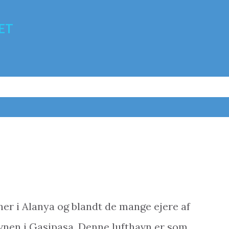
Gå videre til hovedindholdet
ET
er i Alanya og blandt de mange ejere af
havnen i Gasipasa. Denne lufthavn er som