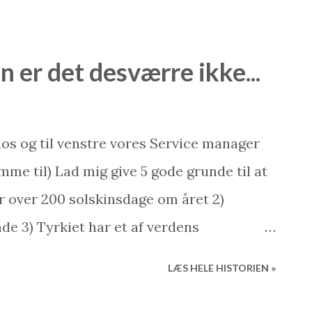
”) kan man jo så passende tage en kop the
e ved Atatürk pladsen. Og så bid lige
n er det desværre ikke...
edet. Det er fra starten af december. Vi
 og 22 grader.... Dette blog-indlæg er
ægler & My2Base Holiday Homes Besøg os
aos og til venstre vores Service manager
er: www.2base.com Udlejning & Service:
me til) Lad mig give 5 gode grunde til at
op: www.my2baseshop.com Hvad kan vi
har over 200 solskinsdage om året 2)
est erfarne og seriøse ejendomsmæglere
de 3) Tyrkiet har et af verdens
..
yggede boliger med marmorbordplader og
LÆS HELE HISTORIEN »
ske kroner 5) Gode og billige flybilletter
e ved... Lad mig så give dig 5 gode grunde til