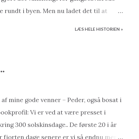
ende: - De sidste syv måneder har vi
rundt i byen. Men nu ladet det til at
el...
n. I bymidten - området omkring
LÆS HELE HISTORIEN »
 netop blevet ændret. De høje kanter er
sler. Endnu er det for tidligt at sige hvor
sses, men det er helt sikkert et skridt i
..
 findes der faktisk et par enkelte
om er specielt tilpassede for
ugere. Dette blog-indlæg er skrevet af
 af mine gode venner – Peder, også bosat i
Base Holiday Homes Besøg os på nettet:
ookprofil: Vi er ved at være presset i
se.com Udlejning & Service:
ring 300 solskinsdage.. De første 20 i år
op: www.my2baseshop.com Hvad kan vi
er fjorten dage senere er vi så endnu mere