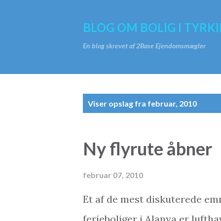
BLOG OM BOLIG I TYRKI
En blog skrevet af 2Base Ejendomsmægler
O
Viser opslag fra februar, 2010
p
s
Ny flyrute åbner
l
a
februar 07, 2010
g
Et af de mest diskuterede emn
ferieboliger i Alanya er luft