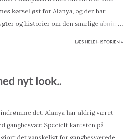
mes kørsel øst for Alanya, og der har
ter og historier om den snarlige åbning.
rer charterfly skulle være lige på
LÆS HELE HISTORIEN »
e trapper åbenbart sammenlignelige med
nske Metro – de fører dybt ned (eller højt
er på vejen. For indtil videre er det ikke
ed nyt look..
de – og tilladelsen har efterhånden været
kke tid. Men årets første måned har
ly-siden”. Danske Cimber Sterling har
t indrømme det. Alanya har aldrig været
 af ruten Ålborg-Antalya. Signe Thorup,
med gangbesvær. Specielt kantsten på
Sterling, Bjarne Rasmussen, salgs- og
gjort det vanskeligt for gangbesværede