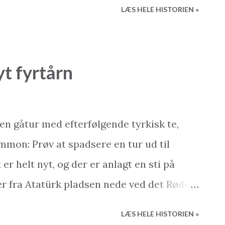
LÆS HELE HISTORIEN »
0 minutter siden” var det første
 henkastet spurgte mig om i morges. Og
 det viste sig da også, at der ikke ligefrem
yt fyrtårn
ælv, men stort nok til at blive registreret
skala. Nu er jordskælv jo ikke noget som
Et dansk skælv udløser som minimum et
 en gåtur med efterfølgende tyrkisk te,
ksperter i studiet og sikrer morgensdagens
mmon: Prøv at spadsere en tur ud til
g blot en henkastet bemærkning henover
er helt nyt, og der er anlagt en sti på
 jordskælv i Tyrkiet helt almindelige. B...
er fra Atatürk pladsen nede ved det Røde
at pladsen ofte spærres af når
LÆS HELE HISTORIEN »
js. Efter besøget ude ved fyrtårnet (på