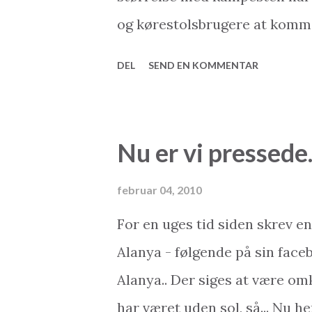
marketingchef, fortæller følg
og kørestolsbrugere at komme 
arbejdet på at få en trafiktillad
kommunen gør noget ved sage
DEL
SEND EN KOMMENTAR
posthuset på hovedgaden - er
erstattede med fine små nedkør
store dele af byen der nu tilpa
Nu er vi pressede.
den rigtige retning. Ligeledes
lejlighedsprojekter i Alanya s
februar 04, 2010
gangbesværede og kørestolsbr
For en uges tid siden skrev en
2Base Ejendomsmægler & My2
Alanya - følgende på sin faceb
Salg af ferieboliger: www.2ba
Alanya.. Der siges at være omk
www.my2base.com Online Sh
har været uden sol, så... Nu h