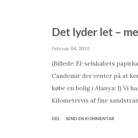
tyrkisk hedder fyrtårn ”fener
eller tyrkisk kaffe på cafeern
Det lyder let – me
mærke i den blå himmel på bill
siger velkommen til blå himmel
februar 04, 2010
skrevet af 2Base Ejendomsm
(Billede: El-selskabets papirk
på nettet: Salg af feriebolig
Candemir der venter på at kom
www.my2base.com Online Sh
købe en bolig i Alanya: 1) Vi 
gøre for dig? Som en af de m
Kilometervis af fine sandstran
med speciale i tyrkiske ferieb.
allerbedste køkkener 4) Nyb
DEL
SEND EN KOMMENTAR
store balkoner fra 300.000 dan
til Alanya... Og jeg kunne bliv