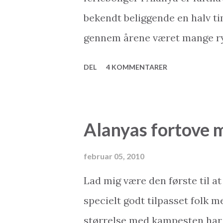
bekendt beliggende en halv ti
gennem årene været mange ryg
Åbningen for landing med stør
DEL
4 KOMMENTARER
trapperne. Desværre er diss
rulletrapperne i den københav
op) og der er et par omstigning
Alanyas fortove m
tilladt for størrere fly at lan
lige på trapperne et pænt sty
februar 05, 2010
alligevel bragt godt nyt på ”f
Lad mig være den første til a
netop offentliggjort åbningen
specielt godt tilpasset folk 
kommunikationschef i Cimber 
størrelse med kampesten har 