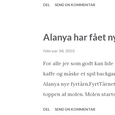
DEL
SEND EN KOMMENTAR
”Mærkede du jordskælvet for 1
rengøringsdamen på kontoret
som sagt. Nej, ikke rigtigt. Og
Alanya har fået n
var tale om klodens største sk
på både den ene og den anden 
februar 04, 2010
vi skandinavere er vant til. 
For alle jer som godt kan lide
stort gult ”breaking news”, e
kaffe og måske et spil backga
avisoverskrifer. I Tyrkiet do
Alanya nye fyrtårn.FyrtTårnet 
dagens første kop kaffe. Men er
toppen af molen. Molen start
Tårn. Vær dog opmærksom på 
DEL
SEND EN KOMMENTAR
krydstogtskibene ligger til ka