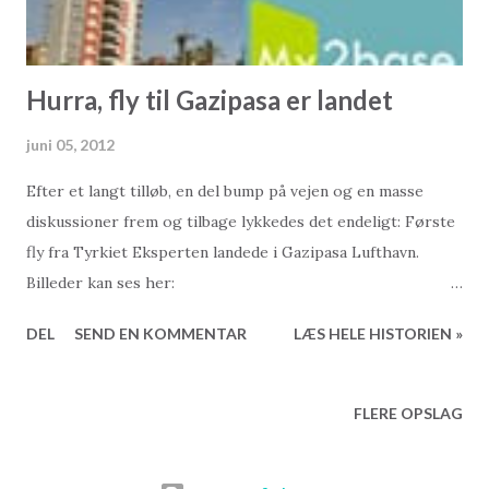
Hurra, fly til Gazipasa er landet
juni 05, 2012
Efter et langt tilløb, en del bump på vejen og en masse
diskussioner frem og tilbage lykkedes det endeligt: Første
fly fra Tyrkiet Eksperten landede i Gazipasa Lufthavn.
Billeder kan ses her:
http://www.facebook.com/media/set/?
DEL
SEND EN KOMMENTAR
LÆS HELE HISTORIEN »
set=a.380908745289661.82454.101300893250449&type=3
Stort tillykke til Tyrkiet Eksperten og alle os andre... Dette
blog-indlæg er skrevet af 2Base Ejendomsmægler &
FLERE OPSLAG
My2Base Holiday Homes Besøg os på nettet: Salg af
ferieboliger: www.2base.com Udlejning & Service: