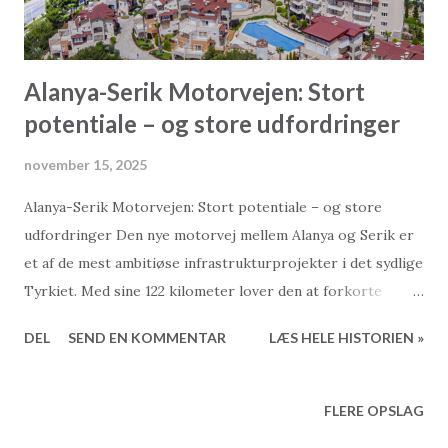
Alanya-Serik Motorvejen: Stort
potentiale – og store udfordringer
november 15, 2025
Alanya-Serik Motorvejen: Stort potentiale – og store
udfordringer Den nye motorvej mellem Alanya og Serik er
et af de mest ambitiøse infrastrukturprojekter i det sydlige
Tyrkiet. Med sine 122 kilometer lover den at forkorte
rejsetiden mellem Antalya og Alanya markant, styrke
DEL
SEND EN KOMMENTAR
LÆS HELE HISTORIEN »
økonomien og give turismen et væsentligt løft. Men
projektet har også skabt stor debat om miljøpåvirkning,
omkostningernes gennemsigtighed og, ikke mindst, om de
FLERE OPSLAG
lovede tidsbesparelser overhovedet er realistiske. Løftet: